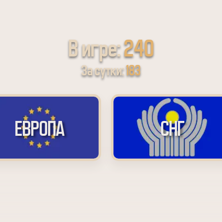
В игре:
240
За сутки:
183
ЕВРОПА
СНГ