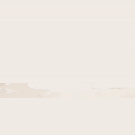
и
р является